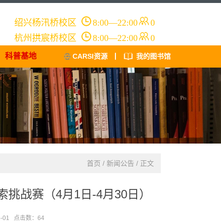
绍兴杨汛桥
校区
8:00—22:00
0
杭州拱宸桥
校区
8:00—22:00
0
科普基地
CARSI资源
我的图书馆
首页
/
新闻公告
/ 正文
挑战赛（4月1日-4月30日）
-01 点击数：
64