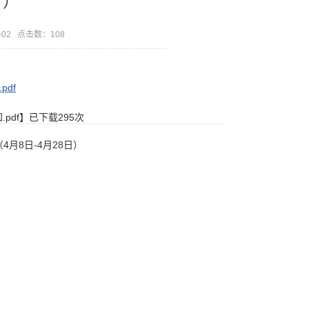
日）
-02 点击数：
108
df
pdf
】已下载
295
次
月8日-4月28日）