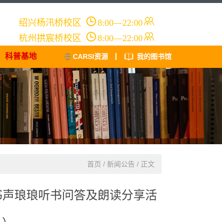
绍兴杨汛桥
校区
8:00—22:00
杭州拱宸桥
校区
8:00—22:00
科普基地
CARSI资源
我的图书馆
首页
/
新闻公告
/ 正文
书声琅琅听书问答及朗读分享活